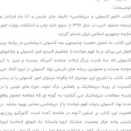
توضیحات:
کتاب «امور کنسولی و دیپلماسی» تالیف جان ملیس و آنا مار فرناندز و
ترجمه محمود ادیب در سال 1398 از سوی اداره چاپ و انتشارات وزارت امور
خارجه جمهوری اسلامی ایران منتشر گردید.
این کتاب به تحلیل ماهیت چندوجهی بعد کنسولی دیپلماسی در روابط بین
الملل می پردازد و به فهم خواننده از مفاهیم کلیدی امور کنسولی و چالشهای
کنسولی که سه قدرت بزرگ ایالات متحده آمریکا، روسیه و چین با آن
مواجه هستند و همچنین ریشه های تاریخی نهاد کنسولی در اروپا کمک می
کند. کتاب با تشریح این موضوع که چگونه میتوان امور کنسولی را در بستر
گسترده تر رویه دیپلماتیک و بالعکس درک نمود، حوزه های نوینی را در
زمینه مطالعات دیپلماتیک می گشاید؛ به گونه ای که مطالعه مغفول واقع
شده نهاد کنسولی بتواند فهم خواننده را از دیپلماسی معاصر بهبود بخشد. در
اهمیت این کتاب بر اساس آنچه در مقدمه آمده است، گئورگیو پورزیو،
رئیس واحد مرکز وضعیت مشترک اروپا وابسته به شورای اتحادیه اروپا
معتقد است، این اثر کامل و انتقادی مرجع اصلی در امور کنسولی محسوب