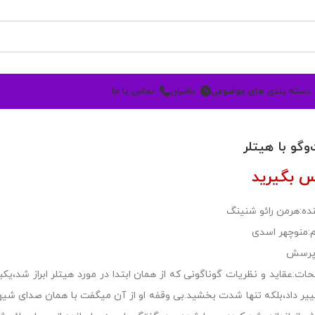
دسته بندی های موضوعی
ناشران
تماس با ما
وگو‌ با هیتلر
س بگیرید
ده:هرمن رائو شنینگ
:منوچهر اسدی
 پرسش
ات:عقاید و نظریات گوناگونی که از همان ابتدا در مورد هیتلر ابراز شد،یکب
ییر داد،بلکه تنها شدت بخشید.بی وقفه او از آن میگفت با همان صدای شی