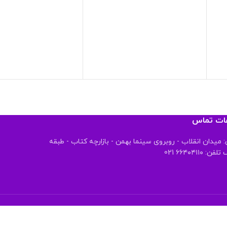
عات تماس
 میدان انقلاب - روبروی سینما بهمن - بازارچه کتاب - طبقه
 ۶۶۴۰۴۱۱۰ 021