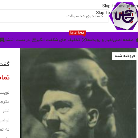
Skip to navigation
Skip to main content
حراج! حراج!
صفحه اصلی
اخبار و رویدادها
تخفیف های شگفت انگیز
در دست انتشار
فروخته شده
گفت‌
تما
نویسن
مترجم
نشر:
توضیح
نه تغ