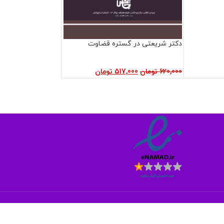
دکتر شریعتی در گستره قضاوت
620,000
تومان
517,000
تومان