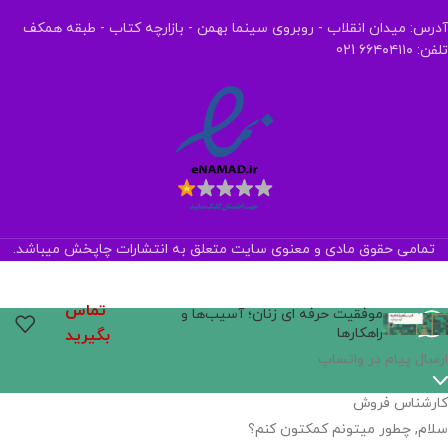
آدرس: میدان انقلاب - روبروی سینما بهمن - بازارچه کتاب - طبقه همکف
تلفن: ۶۶۴۰۴۱۱۰ 021
تمامی حقوق مادی و معنوی سایت متعلق به انتشارات چاپخش میباشد.
تماس
موفقیت حرفه ای زنان؛ آسیب‌ها و
راهکارها
بگیرید
ارسال پیام در واتساپ
کارشناس فروش
سلام, چطور میتونم کمکتون کنم؟