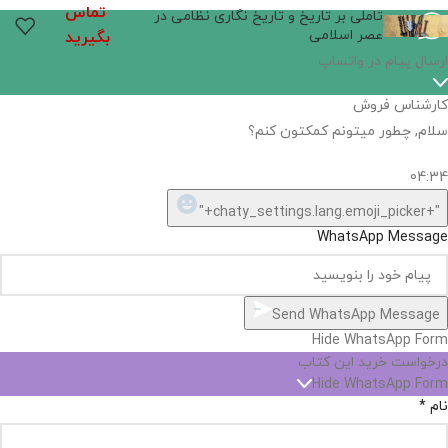
تماس
تاملی بر تاریخ و تاریخ نگاری نظامی در
عصر اسلامی
بگیرید
ارسال پیام در واتساپ
کارشناس فروش
سلام, چطور میتونم کمکتون کنم؟
04:34
"+chaty_settings.lang.emoji_picker+"
WhatsApp Message
Send WhatsApp Message
Hide WhatsApp Form
درخواست خرید این کتاب
Hide WhatsApp Form
نام
*