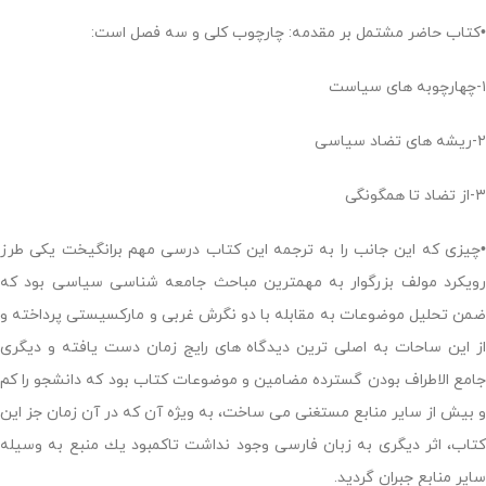
•کتاب حاضر مشتمل بر مقدمه: چارچوب کلی و سه فصل است:
۱-چهارچوبه های سیاست
۲-ریشه های تضاد سیاسی
۳-از تضاد تا همگونگی
•چیزی كه اين جانب را به ترجمه اين كتاب درسی مهم برانگیخت يكی طرز
رويكرد مولف بزرگوار به مهمترين مباحث جامعه شناسی سیاسی بود كه
ضمن تحليل موضوعات به مقابله با دو نگرش غربی و ماركسيستی پرداخته و
از اين ساحات به اصلی ترين ديدگاہ های رايج زمان دست يافته و ديگری
جامع الاطراف بودن گسترده مضامين و موضوعات كتاب بود كه دانشجو را كم
و بيش از ساير منابع مستغنی می ساخت، به ويژہ آن كه در آن زمان جز اين
كتاب، اثر ديگری به زبان فارسی وجود نداشت تاكمبود يك منبع به وسيله
ساير منابع جبران گرديد.