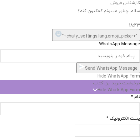
اگر
موجود
نیست,
شاید
بتونیم
تهیه
کنیم!
Hide
chaty
ارسال پیام در واتساپ
کارشناس فروش
Open
سلام, چطور میتونم کمکتون کنم؟
chaty
chaty
buttons
18:43
1
"+chaty_settings.lang.emoji_picker+"
WhatsApp Message