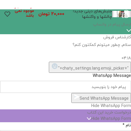
در انبار
موجود نمی
جنبش‌های دینی جدید؛
20,000
تومان
باشد
چالشها و واکنشها
ارسال پیام در واتساپ
کارشناس فروش
سلام, چطور میتونم کمکتون کنم؟
04:18
"+chaty_settings.lang.emoji_picker+"
WhatsApp Message
Send WhatsApp Message
Hide WhatsApp Form
درخواست خرید این کتاب
Hide WhatsApp Form
نام
*