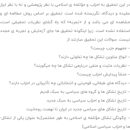
در این تحقیق به احزاب و مؤتلفه­ ی اسلامی با نظر پژوهشی و نه با نظر ابراز
عقیده و دیدگاه، نگریسته شده است. تحقیق بر اساس روش مطالعه­ ای و
مشاهده­ ای می­ باشد و از «تجربه» که راه­ گشای نظریات تحقیقی است،
استفاده نشده است. زیرا این­گونه تحقیق­ ها جای آزمایش و تجربه­ ی مجدد
نیست. سوالات این تحقیق عبارتند از:
– مفهوم حزب چیست؟
– انواع عناوین تشکل­ ها چه تفاوتی دارند؟
– نظریات مثبت و منفی درباره­ی تشکل­ ها چه می­گویند؟
– منشأ پیدایش احزاب چیست؟
– دیدگاه­ های طبقاتی، قومیتی و انتخاباتی چه تأثیراتی در احزاب دارند؟
– تاریخ تشکل­ ها و گروه­ های سیاسی به سبک قدیم.
– تاریخ تشکل­ ها و احزاب سیاسی به سبک جدید.
– تاریخ تشکل­ های سیاسی جدید در ایران تا نهضت روحانیت.
 چگونگی تشکل مؤتلفه ­ی اسلامی به­ طور مختصر(به عنوان یکی از تشکل­
ها و احزاب سیاسی اسلامی)