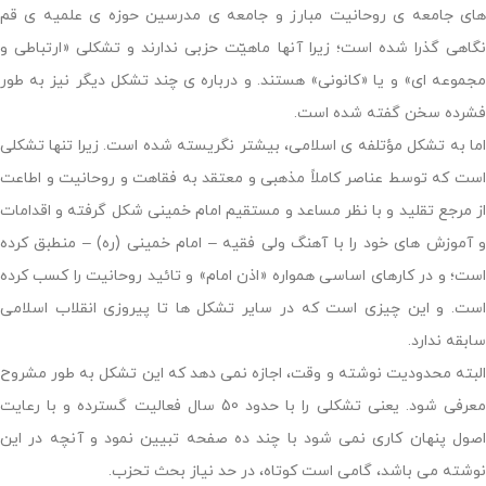
های جامعه­ ی روحانیت مبارز و جامعه­ ی مدرسین حوزه­ ی علمیه ­ی قم
نگاهی گذرا شده است؛ زیرا آنها ماهیّت حزبی ندارند و تشکلی «ارتباطی و
مجموعه ­ای» و یا «کانونی» هستند. و درباره­ ی چند تشکل دیگر نیز به ­طور
فشرده سخن گفته شده است.
اما به تشکل مؤتلفه­ ی اسلامی، بیشتر نگریسته شده است. زیرا تنها تشکلی
است که توسط عناصر کاملاً مذهبی و معتقد به فقاهت و روحانیت و اطاعت
از مرجع تقلید و با نظر مساعد و مستقیم امام خمینی شکل گرفته و اقدامات
و آموزش­ های خود را با آهنگ ولی فقیه – امام خمینی (ره) – منطبق کرده
است؛ و در کارهای اساسی همواره «اذن امام» و تائید روحانیت را کسب کرده
است. و این چیزی است که در سایر تشکل­ ها تا پیروزی انقلاب اسلامی
سابقه ندارد.
البته محدودیت نوشته و وقت، اجازه نمی­ دهد که این تشکل به­ طور مشروح
معرفی شود. یعنی تشکلی را با حدود 50 سال فعالیت گسترده و با رعایت
اصول پنهان­ کاری نمی­ شود با چند ده صفحه تبیین نمود و آنچه در این
نوشته می­ باشد، گامی است کوتاه، در حد نیاز بحث تحزب.