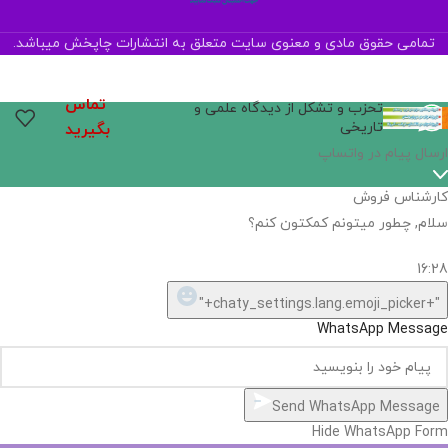
تمامی حقوق مادی و معنوی سایت متعلق به انتشارات چاپخش میباشد.
تماس
تحزب و تشکل از دیدگاه علمی و
تاریخی
بگیرید
ارسال پیام در واتساپ
کارشناس فروش
سلام, چطور میتونم کمکتون کنم؟
16:28
"+chaty_settings.lang.emoji_picker+"
WhatsApp Message
Send WhatsApp Message
Hide WhatsApp Form