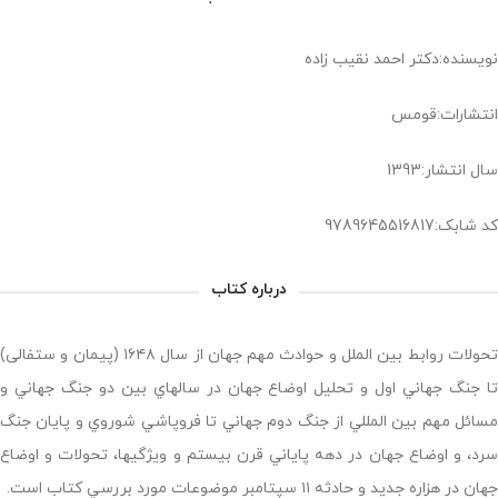
نویسنده:دکتر احمد نقیب زاده
انتشارات:قومس
سال انتشار:1393
کد شابک:9789645516817
درباره کتاب
تحولات روابط بين الملل و حوادث مهم جهان از سال ۱۶۴۸ (پیمان و ستفالی)
تا جنگ جهاني اول و تحليل اوضاع جهان در سالهاي بين دو جنگ جهاني و
مسائل مهم بين المللي از جنگ دوم جهاني تا فروپاشي شوروي و پايان جنگ
سرد، و اوضاع جهان در دهه پاياني قرن بيستم و ويژگيها، تحولات و اوضاع
جهان در هزاره جديد و حادثه ۱۱ سپتامبر موضوعات مورد بررسي كتاب است.