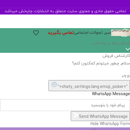
تمامی حقوق مادی و معنوی سایت متعلق به انتشارات چاپخش میباشد.
تماس بگیرید
سیر تحولات اجتماعی
ارسال پیام در واتساپ
کارشناس فروش
سلام, چطور میتونم کمکتون کنم؟
09:16
"+chaty_settings.lang.emoji_picker+"
WhatsApp Message
Send WhatsApp Message
Hide WhatsApp Form