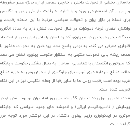
بازسازی بخشی از تحولات داخلی و خارجی معاصر ایران، بویژه عصر مشروطه
و پس از آن اهتمام می ورزد و با اشاره به رقابت تاریخی روس و انگلیس
برای تسلط بر بازار ایران و تحولات سیاسی مرتبط با این صحنه رقابت، و
واکنش اعضای فرقه دموکرات در قبال تحولات، تلاش دارد به ساده انگاری
دیدگاه برخی مورخین دوره پهلوی، که رضا خان را ناجی ایران پس از استبداد
قاجاری معرفی می کند، به نوعی پاسخ دهد. پرداختن به تحولات مذکور با
هدف ریشه یابی تحولات منتهی به استقرار حکومت پهلوی، نشان می دهد
که مپراتوری انگلستان با شناسایی رضاخان به دنبال تشکیل حکومت و پایگاه
حافظ منافع سرمایه داری غرب، برای جلوگیری از هجوم روس به حوزه منافع
غرب بوده است.رقابت روس ها با سایر رقبا از جمله انگلیس نیز در این نگاه
تعریف شده است.
محمد امین رسول زاده : بنیان گذار حقیقی روزنامه ایران نو بود. نقش او در
پیدایش ( ناسیونالیسم ایرانی) و اندیشه های جدید سیاسی که جایگاه
موثری در ایدئولوژی رژیم پهلوی داشته، در این نوشتار مورد توجه قرار
گرفته است.