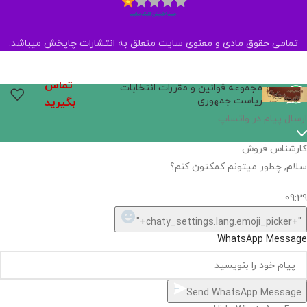
تمامی حقوق مادی و معنوی سایت متعلق به انتشارات چاپخش میباشد.
تماس
مجموعه قوانین و مقررات انتخابات
ریاست جمهوری
بگیرید
ارسال پیام در واتساپ
کارشناس فروش
سلام, چطور میتونم کمکتون کنم؟
09:29
"+chaty_settings.lang.emoji_picker+"
WhatsApp Message
Send WhatsApp Message