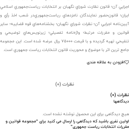
اجرايي آن؛ قانون نظارت شوراي نگهبان بر انتخابات رياست‌جمهوري اسلامي
ايران؛ قانون‌حضور نمايندگان نامزدهاي رياست‌جمهوري‌در شعب اخذ رأي و‌
آيين‌نامه اجرايي آن؛ نظرات شوراي نگهبان؛ بخشنامه‌هاي قوه قضاييه؛ ساير
قوانين و مقررات مرتبط؛ واژه‌نامه تفصيلي؛ زيرنويس‌هاي توضيحي و
تنقيحي تهيه گرديده و با قيمت ۷۵۰۰۰ ريال عرضه شده است. اين مجموعه
جامع ترين اثر با موضوع و محوريت قانون انتخابات رياست جمهوري است.
افزودن به علاقه مندی
نظرات (0)
نظرات (0)
دیدگاهها
هیچ دیدگاهی برای این محصول نوشته نشده است.
اولین نفری باشید که دیدگاهی را ارسال می کنید برای “مجموعه قوانین و
مقررات انتخابات ریاست جمهوری”