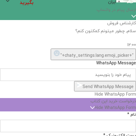
ایران
بگیرید
اگر
موجود
نیست,
شاید
بتونیم
تهیه
کنیم!
Hide
chaty
ارسال پیام در واتساپ
کارشناس فروش
Open
سلام, چطور میتونم کمکتون کنم؟
chaty
chaty
buttons
12:00
1