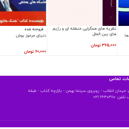
نظریه های همگرایی منطقه ای و رژیم
فروخته شده
های بین الملل
ها
دنیای مرموز بوش
365,000
تومان
60,000
تومان
عات تماس
 میدان انقلاب - روبروی سینما بهمن - بازارچه کتاب - طبقه
 ۶۶۴۰۴۱۱۰ 021