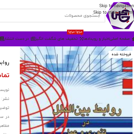
Skip to navigation
Skip to main content
حراج! حراج!
صفحه اصلی
اخبار و رویدادها
تخفیف های شگفت انگیز
در دست انتشار
فروخته شده
رواب
تما
نویسن
نشر:
توضی
در سل