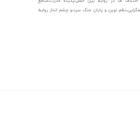
ختلاف ها در روابط بین الملل،پدیده قدرت،منافع
گرایی،نظم نوین و پایان جنگ سرد،و چشم انداز روابط