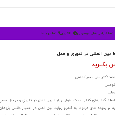
دسته بندی های موضوعی
ناشران
تماس با ما
ط بین المللی در تئوری و عمل
س بگیرید
ده: دکتر علی اصغر کاظمی
 قومس
حات:
سله گفتارهاي كتاب تحت عنوان روابط بين الملل در تئوري و درعمل سعي 