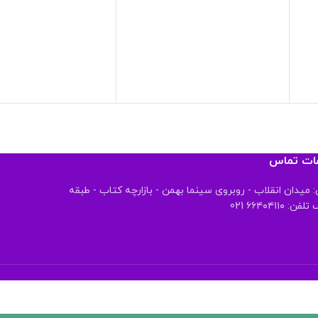
عات تماس
 میدان انقلاب - روبروی سینما بهمن - بازارچه کتاب - طبقه
 ۶۶۴۰۴۱۱۰ 021