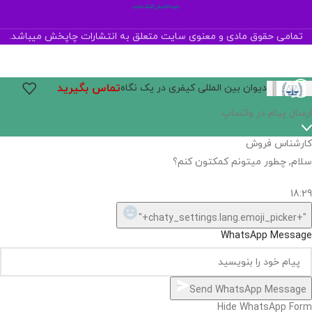
تمامی حقوق مادی و معنوی سایت متعلق به انتشارات چاپخش میباشد.
تماس بگیرید
دیوان بین المللی کیفری در یک نگاه
ارسال پیام در واتساپ
کارشناس فروش
سلام, چطور میتونم کمکتون کنم؟
18:29
"+chaty_settings.lang.emoji_picker+"
WhatsApp Message
Send WhatsApp Message
Hide WhatsApp Form