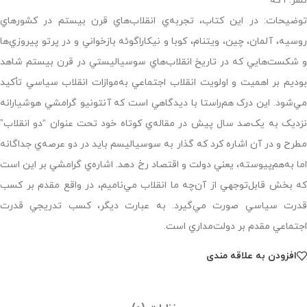
نشر: آگه
توضیحات: در اين کتاب، تجربه‌ي انقلاب‌هاي قرن بيستم در کشورهاي
روسيه، آلمان، چين، ويتنام، کوبا و نيکاراگوئه بازخواني و در پرتو پيروزي‌ها
و شکست‌هايي که در تاريخ انقلاب‌هاي سوسياليستي در قرن بيستم شاهد
بوديم بر اهميت و اولويت انقلاب اجتماعي به‌موازات انقلاب سياسي تأکيد
مي‌شود. اين درک هم‌راستا با ديدگاهي است که آنتونيو گرامشي هوشيارانه
نزديک به يک‌صد سال پيش در مقاله‌ي کوتاه خود تحت عنوان “دو انقلاب”
مطرح و در آن اشاره کرد که گذار به سوسياليسم بايد در دو عرصه‌ي جداگانه
اما به‌هم‌پيوسته، يعني دولت و اقتصاد رخ دهد. اشاره‌ي گرامشي بر اين است
که بخش قابل‌توجهي از آن‌چه ما انقلاب مي‌ناميم، در واقع مقدم بر کسب
قدرت سياسي صورت مي‌گيرد. به عبارت ديگر، کسب تدريجي قدرت
اجتماعي مقدم بر دولت‌مداري است.
افزودن به علاقه مندی