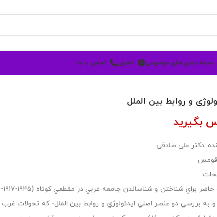
دسته بندی های موضوعی
ناشران
تماس با ما
ولوژی و روابط بین الملل
س بگیرید
ده: دکتر علی صادقی
 قومس
حات:
كتا
 به بررسي دو عنصر اصلي ايدئولوژي و روابط بين الملل- كه تحولات غرب ر