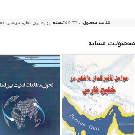
شناسه محصول:
6552346
دسته:
روابط بین الملل
,
سیاسی
,
عم
محصولات مشابه