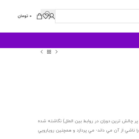
0
تومان
ب حاضر براي شناختن و شناساندن جامعه غربي در مقطعي كوتاه (۱۹۴۵-۱۹۱۷- پر چالش ترين دوران در روابط بين الملل) نگاشته شده
ا ناشي از آن مي داند- مي پردازد و همچنين رويارويي