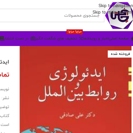
Skip to navigation
Skip to main content
حراج! حراج!
صفحه اصلی
اخبار و رویدادها
تخفیف های شگفت انگیز
در دست انتشار
فروخته شده
ایدئ
تما
نویسن
نشر:
توضی
است و