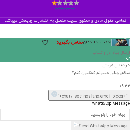
تمامی حقوق مادی و معنوی سایت متعلق به انتشارات چاپخش میباشد.
تماس بگیرید
احمد عبدالرحمان
ارسال پیام در واتساپ
کارشناس فروش
سلام, چطور میتونم کمکتون کنم؟
08:32
"+chaty_settings.lang.emoji_picker+"
WhatsApp Message
Send WhatsApp Message