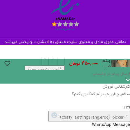
تمامی حقوق مادی و معنوی سایت متعلق به انتشارات چاپخش میباشد.
چشم
450,000
تومان
شب
افزودن به سبد خرید
ارسال پیام در واتساپ
کارشناس فروش
سلام, چطور میتونم کمکتون کنم؟
11:29
"+chaty_settings.lang.emoji_picker+"
WhatsApp Message