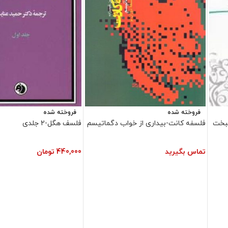
فروخته شده
فروخته شده
بخت
فلسفه کانت-بیداری از خواب دگماتیسم
فلسف هگل-2 جلدی
تماس بگیرید
440,000
تومان