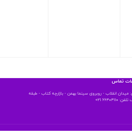
عات تماس
 میدان انقلاب - روبروی سینما بهمن - بازارچه کتاب - طبقه
 ۶۶۴۰۴۱۱۰ 021