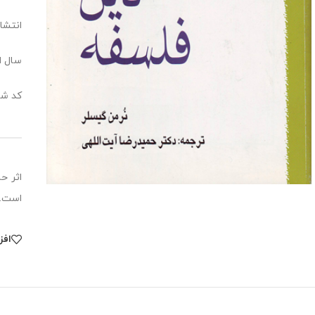
انتشا
سال انت
کد شابک:0757
اثر ح
است.
افز