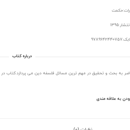
رات:حکمت
شار:1395
978964244
درباره کتاب
اضر به بحث و تحقیق در مهم ترین مسائل فلسفه دین می پردازد.کتاب د
ودن به علاقه مندی
نظرات (0)