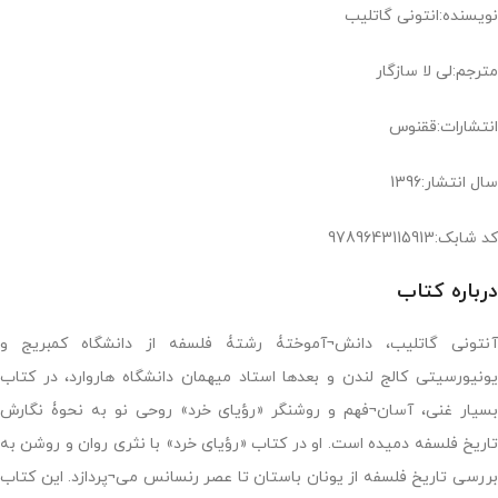
نویسنده:انتونی گاتلیب
مترجم:لی لا سازگار
انتشارات:ققنوس
سال انتشار:1396
کد شابک:9789643115913
درباره کتاب
آنتونی گاتلیب، دانش¬آموختۀ رشتۀ فلسفه از دانشگاه کمبریج و
یونیورسیتی کالج لندن و بعدها استاد میهمان دانشگاه هاروارد، در کتاب
بسیار غنی، آسان¬فهم و روشنگر «رؤیای خرد» روحی نو به نحوۀ نگارش
تاریخ فلسفه دمیده است. او در کتاب «رؤیای خرد» با نثری روان و روشن به
بررسی تاریخ فلسفه از یونان باستان تا عصر رنسانس می¬پردازد. این کتاب