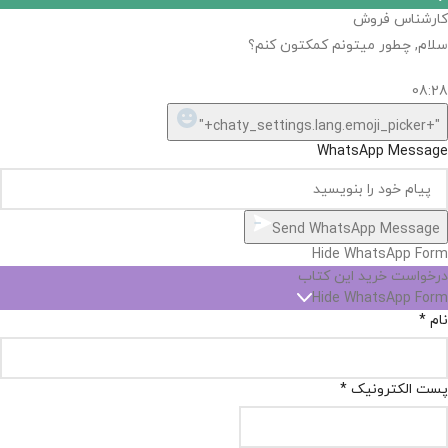
اگر
موجود
نیست,
شاید
بتونیم
تهیه
کنیم!
Hide
chaty
ارسال پیام در واتساپ
کارشناس فروش
Open
سلام, چطور میتونم کمکتون کنم؟
chaty
chaty
buttons
08:28
1
"+chaty_settings.lang.emoji_picker+"
WhatsApp Message