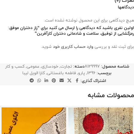
نظرات (0)
دیدگاهها
هیچ دیدگاهی برای این محصول نوشته نشده است.
اولین نفری باشید که دیدگاهی را ارسال می کنید برای “راز دختران موفق:
رمزگشایی از توفیق، سلامت و شادمانی دختران کارآفرین”
برای ثبت نقد و بررسی
وارد حساب کاربری خود
شوید.
شناسه محصول:
8129997
دسته:
تجارت
,
خودسازی
,
عمومی
,
کسب و کار
برچسب:
1396
,
پارو
,
فاطمه باغستانی
,
کارا الویل لیبا
اشتراک گذاری:
محصولات مشابه