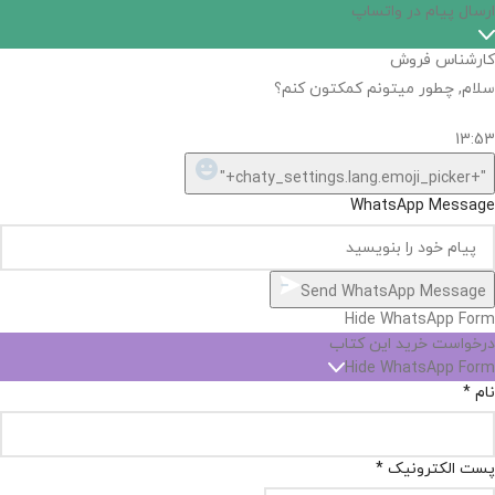
اگر
موجود
نیست,
شاید
بتونیم
تهیه
کنیم!
Hide
chaty
ارسال پیام در واتساپ
کارشناس فروش
Open
سلام, چطور میتونم کمکتون کنم؟
chaty
chaty
buttons
13:53
1