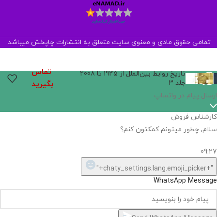
تمامی حقوق مادی و معنوی سایت متعلق به انتشارات چاپخش میباشد.
تماس
تاريخ روابط بين‌الملل از 1945 تا 2008
جلد 3
بگیرید
ارسال پیام در واتساپ
کارشناس فروش
سلام, چطور میتونم کمکتون کنم؟
09:27
"+chaty_settings.lang.emoji_picker+"
WhatsApp Message