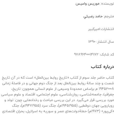
نویسنده:
موريس واعيس
مترجم:
حامد رضيئي
انتشارات:اميركبير
سال انتشار: 1390
کد شابک: 9789640014172
درباره کتاب
کتاب حاضر جلد سوم از کتاب «تاریخ روابط بین‌الملل» است که در آن تاریخ
شصت و چند سالة روابط بین‌الملل بعد از جنگ دوم جهانی و در فاصلة زمانی
19452008 م براساس محدودة وسیعی از علوم انسانی همچون: تاریخ،
جغرافیا، جامعه‌شناسی، روان‌شناسی، علوم اجتماعی، اقتصاد و علوم سیاسی
مورد بررسی قرار می‌گیرد. در این بررسی مباحث و رخدادهایی چون: تولد و
رویارویی جهان دوقطبی (19451955م)، جنگ سرد (19471955م)، جنگ
«کی‌پور» (1973م) حملة‌دولت‌های مصر و سوریه به اسرائیل، بحران اقتصادی