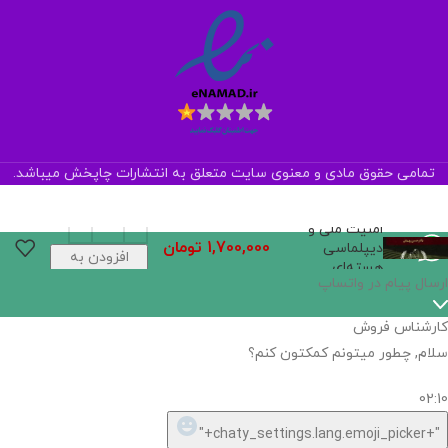
تمامی حقوق مادی و معنوی سایت متعلق به انتشارات چاپخش میباشد.
امنیت ملی و
1,700,000
تومان
دیپلماسی
افزودن به
هسته‌ای
سبد خرید
ارسال پیام در واتساپ
کارشناس فروش
سلام, چطور میتونم کمکتون کنم؟
02:10
"+chaty_settings.lang.emoji_picker+"