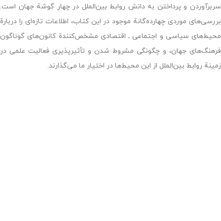
سربرآوردن و پرداختن به دانش روابط بین‌الملل در چهار گوشة جهان است.
بررسی‌های موردی چهارده‌گانة موجود در این کتاب، اطلاعات تازه‌ای را دربارة
محیط‌های سیاسی و اجتماعی ـ اقتصادی مشخص‌کنندة کانون‌های گوناگون
فرهنگ‌های جهان، و چگونگی مشروط شدن و تأثیرپذیری فعالیت علمی در
زمینة روابط بین‌الملل از این محیط‌‌ها در اختیار ما می‌گذارند.
افزودن به علاقه مندی
شناسه محصول:
8973742
دسته:
علوم سیاسی
برچسب:
1391
,
آرلن تیکنر و اُلی ویور
,
ابرار معاصر
,
علیرضا طیب
اشتراک گذاری:
محصولات مشابه