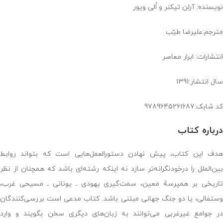
نویسنده: آرلن تیکنر و اُلی ویور
مترجم:علیرضا طیّب
انتشارات: ابرار معاصر
سال انتشار:1391
کد شابک:9789645261687
درباره کتاب
هدف این کتاب، پیش نهادن دستورالعمل‌هایی است که بتواند روابط
بین‌الملل را درخودنگرانه‌تر سازد نه اینکه رشته‌ای باشد که همچنان از نظر
تاریخی بر همپرسة معین، سمت‌گیری یهودی ـ یونانی ـ مسیحی غرب،
وستفالی، یا دو جنگ جهانی مبتنی باشد. کتاب مدعی است بررسی‌کنندگان
در جوامع غیرغربی می‌توانند به زبان‌های دیگری سخن بگویند و وارد