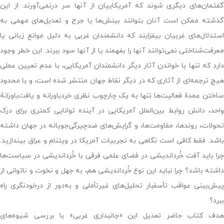
گفتمان‌های دیگری شوند که آمریکاییان از آنها سر درنمی‌آورند. از این
گذشته ممکن است آنان بتوانند بینش‌ها یا جرح و تعدیل‌های مهمی به
استدلال‌های غربیان بیفزایند که دانشمندان غربی به دلیل موانع زبانی یا
معرفت‌شناختی نمی‌توانند آنها را بفهمند یا از آنها سود ببرند. این خطر وجود
دارد که تنها با خواندن آثار دیگر دانشمندان آمریکایی، با عدم تعیین عملی
هیچ ترجمه‌ای از آثاری که در دیگر نقاط جهان منتشر شده است، و با محدود
ساختن عمدة فعالیت‌ها تنها به یک چارچوب نظری خردباورانه و یافت‌باورانة
واحد، دانش روابط بین‌الملل آمریکایی در آینده توانایی کمتری برای درک
تحولات، روندها، مقاومت‌ها، و گرایش‌های ضدچیرگی‌جویانه در جهان داشته
باشد. فقط کافی است نگاهی به تجربیات آمریکا در ویتنام و عراق بیندازید.
چرا باید آفت خُرداندیشی در فضای علمی فرقی با خُرداندیشی در سیاست‌ها
داشته باشد؟ چرا نباید این نوع خُرداندیشی هم، به جهل و نخوت و ناتوانی از
پیش‌بینی عواقب تأسفبار تحلیل‌های غیرتأملی و به‌دور از درخودنگری راه
ببرد؟
هدف کتاب حاضر تعدیل این «جانبداری غربی» با بررسی شیوه‌های