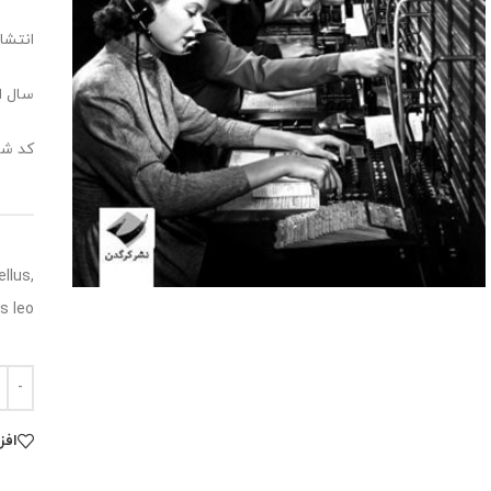
انتشا
سال انت
کد شابک:0488
llus,
 leo.
افز