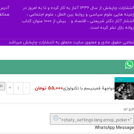
انتشارات چاپخش از سال ۱۳۳۶ آغاز به کار کرده و تا به امروز در
آدرس:
زمینه هایی علوم سیاسی و روابط بین الملل ، علوم اجتماعی ،
همکف تلفن:
انتشار آثار دکتر شریعتی ، اقتصاد و ... بیش از ۱۰۰۰ عنوان کتاب
روانه بازار نشر کرده است .
تمامی حقوق مادی و معنوی سایت متعلق به انتشارات چاپخش میباشد.
اگر
موجود
اف
55,000
تومان
مواجهۀ فمینیسم با تکنولوژی
نیست,
شاید
بتونیم
تهیه
کنیم!
Hide