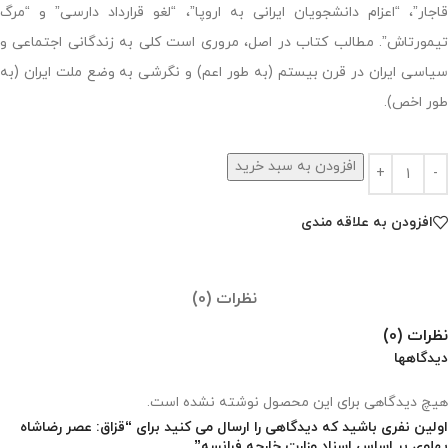
قاجار”، “اعزام دانشجویان ایرانی به اروپا”، “لغو قرارداد دارسی” و “مرگ
تیمورتاش”. مطالب کتاب در اصل، مروری است کلی به زندگانی اجتماعی و
سیاسی ایران در قرن بیستم (به طور اعم) و نگرشی به وضع ملت ایران (به
طور اخص).
افزودن به سبد خرید
افزودن به علاقه مندی
نظرات (0)
نظرات (0)
دیدگاهها
هیچ دیدگاهی برای این محصول نوشته نشده است.
اولین نفری باشید که دیدگاهی را ارسال می کنید برای “قزاق: عصر رضاشاه
پهلوی بر اساس اسناد وزارت خارجه فرانسه”