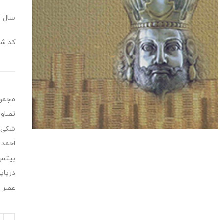
سال انت
کد شابک:1770
مجموع
تصاوی
شکی”،
احمد 
بیتس”
دریای
عصر س