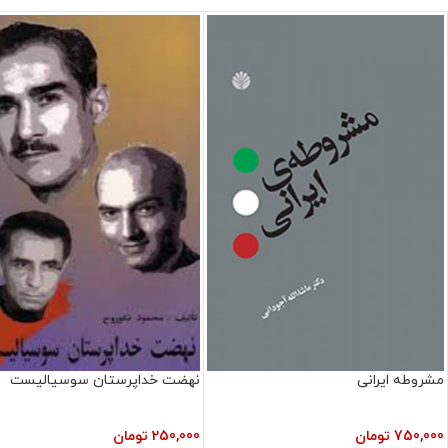
مشروطه ایرانی
نهضت خداپرستان سوسیالیست
750,000
تومان
250,000
تومان