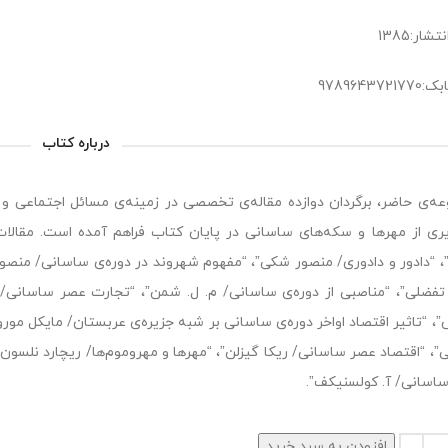
شار:1385
978964372
درباره کتاب
ه‌ی حاضر، برگردان دوازده مقاله‌ی تخصصی در زمینه‌ی مسائل اجتماعی و
ری از مهرها و سکه‌های ساسانی در پایان کتاب فراهم آمده است. مقالات 
 “دادور و دادوری/ منصور شکی”، “مفهوم شهروند در دوره‌ی ساسانی/ منصو
تفضلی”، “مناصبی از دوره‌ی ساسانی/ م. ل. شمن”، “تجارت عصر ساسانی/ 
، “تاثیر اقتصاد اواخر دوره‌ی ساسانی بر شبه جزیره‌ی عربستان/ مایکل مورو
ی”، “اقتصاد عصر ساسانی/ ریکا گیزلن”، “مهرها و مهروموم‌ها/ ریچارد نلسون ف
اسانی/ آ. کولسنیکف”.
افزودن به سبد خرید