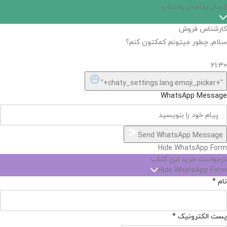
سبد خرید
اگر
موجود
نیست,
شاید
بتونیم
تهیه
کنیم!
Hide
chaty
ارسال پیام در واتساپ
کارشناس فروش
Open
سلام, چطور میتونم کمکتون کنم؟
chaty
chaty
buttons
21:30
1