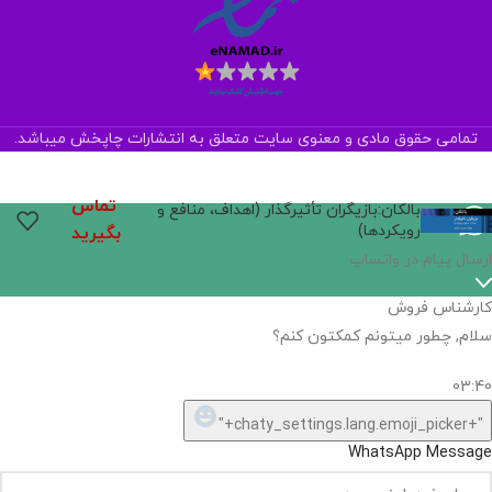
تمامی حقوق مادی و معنوی سایت متعلق به انتشارات چاپخش میباشد.
تماس
بالکان:بازیگران تأثیرگذار (اهداف، منافع و
رویکردها)
بگیرید
ارسال پیام در واتساپ
کارشناس فروش
سلام, چطور میتونم کمکتون کنم؟
03:40
"+chaty_settings.lang.emoji_picker+"
WhatsApp Message