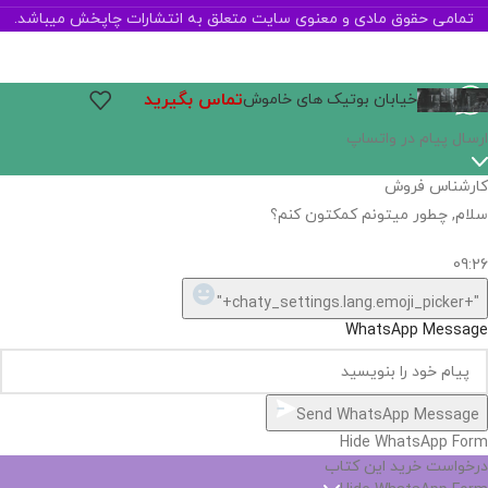
تمامی حقوق مادی و معنوی سایت متعلق به انتشارات چاپخش میباشد.
تماس بگیرید
خیابان بوتیک های خاموش
ارسال پیام در واتساپ
کارشناس فروش
سلام, چطور میتونم کمکتون کنم؟
09:26
"+chaty_settings.lang.emoji_picker+"
WhatsApp Message
Send WhatsApp Message
Hide WhatsApp Form
درخواست خرید این کتاب