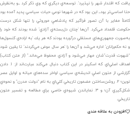
يافت كه اقتدار شهر را نپذيرد’. توسعه‌ي ديگري كه وي ذكر كرد ــ‌و به‌نظرش
حتا اساسي‌تر بود‌ــ اين بود كه در شهرها نوعي حيات سياسي پديد آمده بود
كاملاً مغاير با آن تصور فراگير كه پادشاهيِ موروثي را تنها شكل درست
حكومت قلمداد مي‌كرد. آن‌ها ‘چنان دل‌بسته‌ي آزادي’ شده بودند كه خود را
به‌صورت جمهوري‌هاي مستقلي درآورده بودند كه هر يك ‘به اراده‌ي كنسول‌ها
و نه حكم‌رانان’ اداره مي‌شد و آن‌ها را ‘هر سال عوض مي‌كردند’ تا يقين شود
“شهوت قدرت”شان مهار مي‌شود و آزادي محفوظ مي‌ماند.” (از متن كتاب)
اهداف اصلي‌اي كه اسكينر در اين كتاب دنبال مي‌كند عبارت‌اند از: 1. دادن
گزارشي از متون اصليِ انديشه‌ي سياسي اواخر سده‌هاي ميانه و اوايل عصر
نوين؛ 2. روشن‌ساختن مضمون تاريخي كلي‌اي به نام “دولت مدرن” و نحوه‌ي
شكل‌گيري آن؛ و 3. نماياندن شيوه‌ي خاصي براي مطالعه و تفسير متون
تاريخي.
افزودن به علاقه مندی