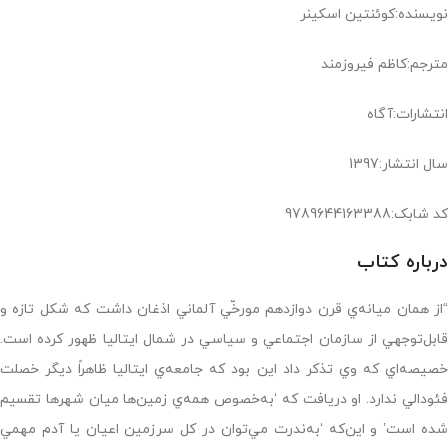
نویسنده:كوئنتين اسكينر
مترجم:كاظم فيروزمند
انتشارات:آگاه
سال انتشار:1397
کد شابک:9789644163388
درباره کتاب
“از همان ميانه‌ي قرن دوازدهم مورخّي آلماني اذغان داشت كه شكل تازه و
قابل‌توجهي از سازمان اجتماعي و سياسي در شمال ايتاليا ظهور كرده است.
خصيصه‌اي كه وي تذكر داد اين بود كه جامعه‌ي ايتاليا ظاهراً ديگر خصلت
فئودالي ندارد. او دريافت كه ‘به‌خصوص همه‌ي زمين‌ها ميان شهرها تقسيم
شده است’ و اين‌كه ‘به‌ندرت مي‌توان در كل سرزمين اعيان يا آدم مهمي