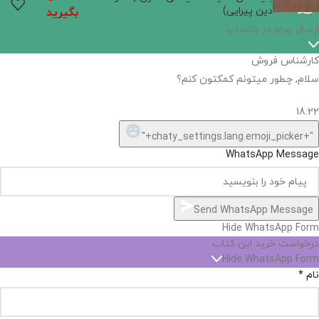
دین پیرایی)
بگیرید
اگر
موجود
نیست,
شاید
بتونیم
تهیه
کنیم!
Hide
chaty
ارسال پیام در واتساپ
کارشناس فروش
Open
سلام, چطور میتونم کمکتون کنم؟
chaty
chaty
buttons