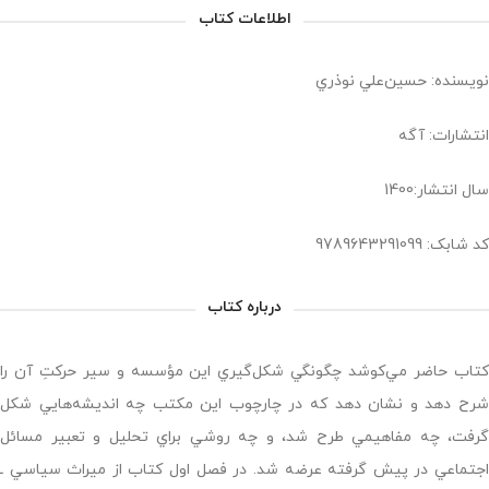
اطلاعات کتاب
نویسنده: حسين‌علي نوذري
انتشارات: آگه
سال انتشار:1400
کد شابک: 9789643291099
درباره کتاب
كتاب حاضر مي‌كوشد چگونگي شكل‌گيري اين مؤسسه و سير حركتِ آن را
شرح دهد و نشان دهد كه در چارچوب اين مكتب چه انديشه‌هايي شكل
گرفت، چه مفاهيمي طرح شد، و چه روشي براي تحليل و تعبير مسائل
اجتماعي در پيش گرفته عرضه شد. در فصل اول كتاب از ميراث سياسي ـ