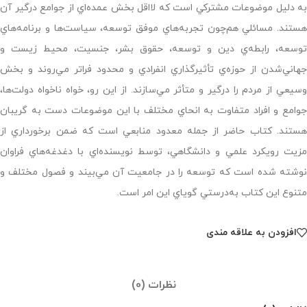
به دليل موضوعات مشتركي است كه لااقل بخش عمده‌اي از جوامع درگير آن
هستند. مسائلي هم‌چون تجربه‌هاي موفق توسعه، سياست‌ها و برنامه‌هاي
توسعه، رابطه‌ي دين و توسعه، حقوق بشر، جنسيت، محيط زيست و
جهاني‌شدن از حوزه‌ي تأثيرگذاري انفرادي و محدود فراتر مي‌روند و بخش
وسيعي از مردم را درگير و متأثر مي‌سازند. از اين رو، خواه ناخواه دولت‌ها،
جوامع و افراد متفاوت به انحاي مختلف با اين موضوعات دست به گريبان
هستند. كتاب حاضر از جمله معدود منابعي است كه ضمن برخورداري از
مزيت رويكرد علمي و دانشگاهي، توسط نويسنده‌اي با دغدغه‌هاي فراوان
نوشته شده است كه توسعه را در جامعيت آن مي‌بيند و فصول مختلف و
متنوع اين كتاب به‌درستي گوياي اين امر است.
افزودن به علاقه مندی
نظرات (0)