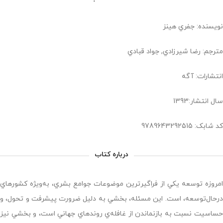
نویسنده: جفري هينز
مترجم: رضا شيرزادي, جواد قبادي
انتشارات: آگه
سال انتشار:1393
کد شابک: 9789643292515
درباره کتاب
امروزه توسعه يكي از فراگيرترين موضوعات جوامع بشري، به‌ويژه كشورهاي
درحال‌توسعه، است. اين مسئله، بخشي به دليل ضرورت پيشرفت و تحول، و
حساسيت نسبت به بازنماندن از غافله‌ي روندهاي جهاني است، و بخشي نيز