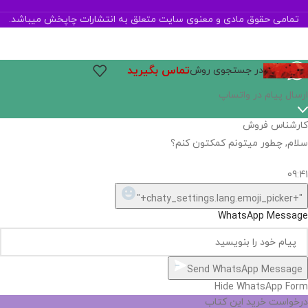
تمامی حقوق مادی و معنوی سایت متعلق به انتشارات چاپخش میباشد.
تماس بگیرید
در جستجوی روش
ارسال پیام در واتساپ
کارشناس فروش
سلام, چطور میتونم کمکتون کنم؟
09:41
"+chaty_settings.lang.emoji_picker+"
WhatsApp Message
Send WhatsApp Message
Hide WhatsApp Form
درخواست خرید این کتاب