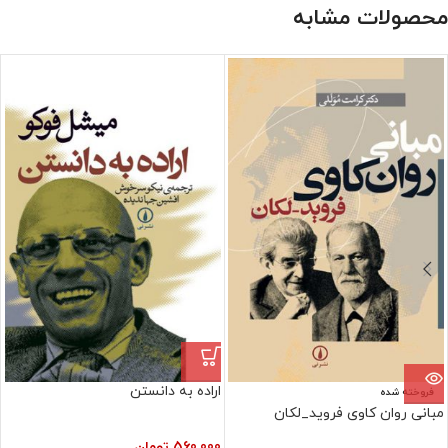
محصولات مشابه
اراده به دانستن
فروخته شده
مبانی روان کاوی فروید_لکان
560,000
تومان