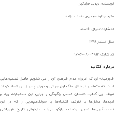
نویسنده: دیوید فرامکین
مترجم:داود حیدری, مفید علیزاده
انتشارات:دنیای اقتصاد
سال انتشار:1396
کد شابک:9786008004813
درباره کتاب
خاورمیانه ای که امروزه مدام خبرهای آن را می­ شنویم حاصل تصمیم‌هايي
است که متفقین در خلال جنگ اول جهانی و دوران پس از آن اتخاذ کردند.
مولف این کتاب، داستان مفصل چگونگی و چرايي اين تصميم‌ها، بيم و
امید‌ها، عشق‌ها يا نفرت‎ها، اشتباه‌ها یا سوتفاهم‌هايي را که در این
تصمیم‎گیری‌ها دخیل بوده­اند، بازگو می‌کند. بازخوانی تاریخ فروپاشی