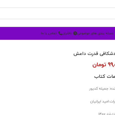
دسته بندی های موضوعی
ناشران
تماس با ما
دشکافی قدرت داعش
99
تومان
عات کتاب
ده: جمیله کدیور
ات:امید ایرانیان
شار:1400