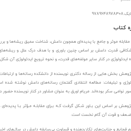
978964897
ره کتاب
قابله موثر و جامع با پدیده‌ای همچون داعش، شناخت عمیق ریشه‌ها و بر
شکافی قدرت داعش بر اساس چنین باوری و با هدف درک علل و ریشه‌های
ه ایدئولوژی در کنار سایر مولفه‌های قدرت، و نحوه ترویج ایدئولوژی آن شکل
ژوهش بخش هایی از رساله دکتری نویسنده از دانشکده رسانه‌ها و ارتباطا
لوژی و تبلیغات: مطالعه انتقادی گفتمان رسانه‌های داعش نوشته شده اس
ور نوامی سکر بوده‌اند. مریام اورق به عنوان مشاور در کنار نویسنده حضور 
ژوهش بر اساس این بـاور شـکل گرفـت کـه بـرای مقابلـه مـؤثر بـا پدید
ضـعف و قوت آن گام نخست است.
م فجایع و جنایت‌های تکان‌دهنده و قساوت بی‌سابقه داعش در سال‌های اخ