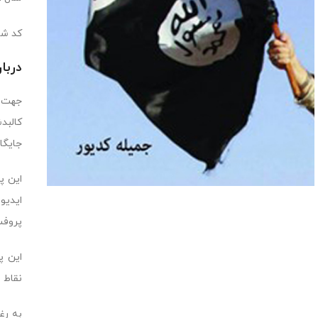
کد شابک:8308
دربا
جهت م
کالبد
جایگا
این پ
ایديو
پروفس
این پ
نقاط 
به رغ