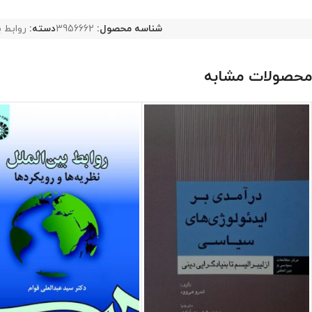
شناسه محصول:
3956662
دسته:
روابط ب
محصولات مشابه