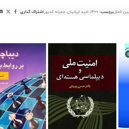
ین الملل
برچسب:
1400
,
امید ایرانیان
,
جمیله کدیور
اشتراک گذاری: