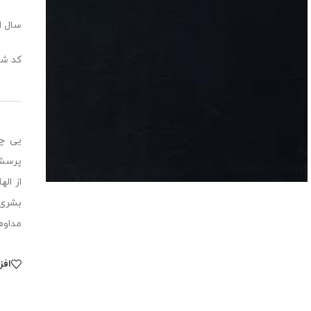
سال انت
کد شابک:1113
یی چی
پرسشه
از ال
بشری 
مداوم
افز