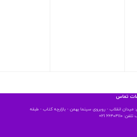
عات تماس
 میدان انقلاب - روبروی سینما بهمن - بازارچه کتاب - طبقه
 ۶۶۴۰۴۱۱۰ 021