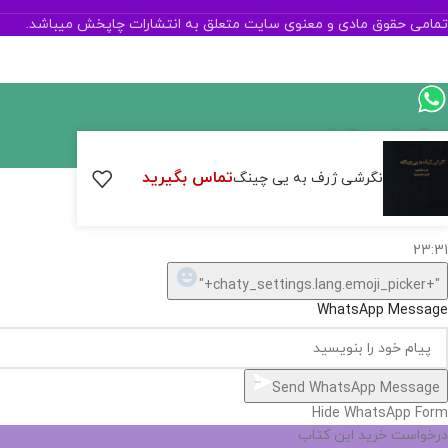
تمامی حقوق مادی و معنوی سایت متعلق به انتشارات چاپخش میباشد.
ارسال پیام در واتساپ
تماس بگیرید
کارشناس فروش
نگرشی ژرف به یی چینگ
سلام, چطور میتونم کمکتون کنم؟
23:31
"+chaty_settings.lang.emoji_picker+"
WhatsApp Message
Send WhatsApp Message
Hide WhatsApp Form
درخواست خرید این کتاب