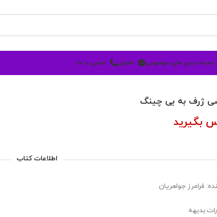
دسته بندی های موضوعی
ناشران
تماس با ما
ی ژرف به یی چینگ
س بگیرید
اطلاعات کتاب
ده: فرامرز جواهریان
رات:بدیهه