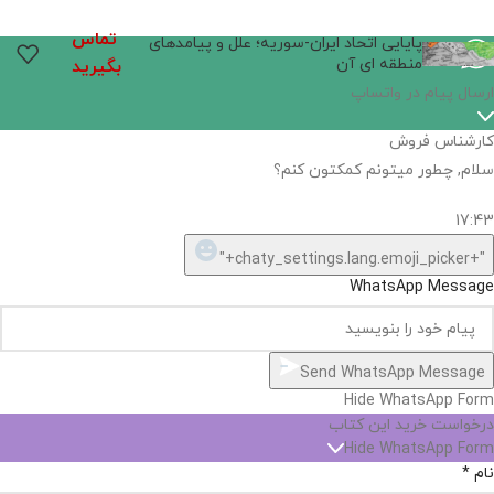
تماس
پایایی اتحاد ایران-سوریه؛ علل و پیامدهای
منطقه‌ ای آن
بگیرید
ارسال پیام در واتساپ
کارشناس فروش
سلام, چطور میتونم کمکتون کنم؟
17:43
"+chaty_settings.lang.emoji_picker+"
WhatsApp Message
Send WhatsApp Message
Hide WhatsApp Form
درخواست خرید این کتاب
Hide WhatsApp Form
نام
*