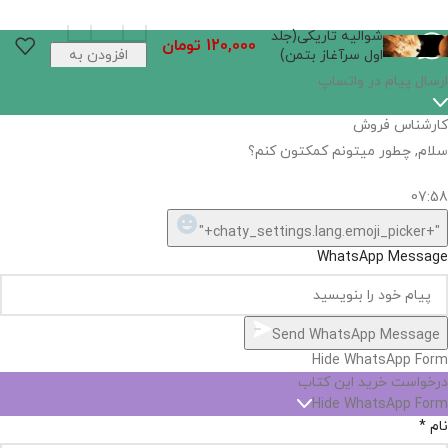
شوالیه‌ تاریکی(جلد
120,000
تومان
اول‌ سرآغاز‌ بتمن)
افزودن به
سبد خرید
اگر
موجود
نیست,
شاید
بتونیم
تهیه
کنیم!
Hide
chaty
ارسال پیام در واتساپ
کارشناس فروش
Open
سلام, چطور میتونم کمکتون کنم؟
chaty