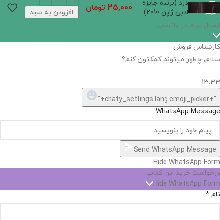
دزد (برنده‌ جایزه‌
35,000
تومان
ادبی‌ ژاپن‌‌ 2010)
افزودن به سبد
خرید
اگر
موجود
نیست,
شاید
بتونیم
تهیه
کنیم!
Hide
chaty
ارسال پیام در واتساپ
کارشناس فروش
Open
سلام, چطور میتونم کمکتون کنم؟
chaty
chaty
buttons