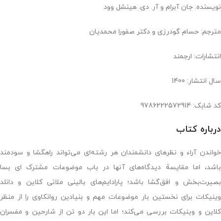
نویسنده: جان آبرام و آر. دی. هینشل وود
مترجم: حسام گودرزی و دکتر صفورا محمدیان ‏
انتشارات: ارجمند
سال انتشار: 1400
کد شابک: ‏‫9786222572914
درباره کتاب
خواندن آراء و نظرهای دانشمندان هر رشته‌ای می‌تواند راهگشا و سودمند
باشد، اما مقایسة دیدگاه‌های آنها در باب موضوعات مشترک ای بسا
بصیرت‌بخش و افق‌گشا باشد؛ پارادایم‌های بالینی ملانی کلاین و دانلد
وینیکات برای نخستین بار موضوعات مهم و بنیادین روانکاوی را از منظر
کلاین و وینیکات بررسی می‌کند؛ اما این بار دو تن از شارحین و مفسران