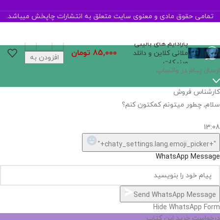
تمامی حقوق مادی و معنوی سایت متعلق به انتشارات چاپخش میباشد.
پارادایم‌ های بالینی
85,000
تومان
ملانی کلاین و دانلد
افزودن به
وینیکات
سبد خرید
ارسال پیام در واتساپ
کارشناس فروش
سلام, چطور میتونم کمکتون کنم؟
13:08
"+chaty_settings.lang.emoji_picker+"
WhatsApp Message
Send WhatsApp Message
Hide WhatsApp Form
درخواست خرید این کتاب