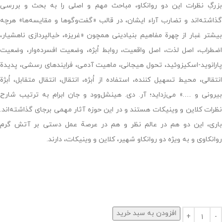
بزرگِ نظرات این دو روانکاو، مباحث مهم و اصلی را به بحث و بررسی
گذاشته‌اند و تضارب آراء ایشان، در قالب «گفت‌وگوها و مقایسه‌ها» هرچه
بیشتر غبار از چهرة مفاهیم بنیادینی همچون «غریزه، خیالپردازی ناهشیار،
اضطراب، اصل لذت، اصل واقعیت، روابط اُبژه، وضعیت افسرده‌وار، وضعیت
پارانوید-اسکیزوئید، تحول هیجانی، ماهیت آدمی، فرایندهای رسشی، پدیدة
انتقالی، محیط تسهیل کننده، استفاده از اُبژه، انتقال، انتقال متقابل، اُبژة
بیرونی و ….» می‌زداید؛ آر. دی. هینشل‌وود و جان ابرام به ترتیب شارح
نظرات کلاین و وینیکات هستند و در این حوزه آثار مهمی برجای گذاشته‌اند.
باری، این دو هم در عالم نظر و هم در عرصة عمل دستی بر آتش گرم
روانکاوی و به ویژه دو روانکاو شهیر، کلاین و وینیکات، دارند.
افزودن به سبد خرید