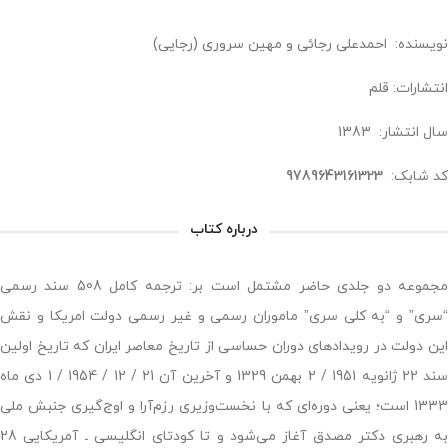
نویسنده: احمدعلی رجائی و مهین سروری (رجایی)
انتشارات: قلم
سال انتشار: 1383
کد شابک:
9789643161323
درباره کتاب
مجموعه دو جلدی حاضر مشتمل است بر: ترجمه کامل 508 سند رسمی
“سری” و “به کلی سری” ماموران رسمی و غیر رسمی دولت امریکا و نقش
این دولت در رویدادهای دوران حساسی از تاریخ معاصر ایران که تاریخ اولین
سند 22 ژانویه 1951 / 2 بهمن 1329 و آخرین آن 21 / 12 / 1954 / 1 دی ماه
1333 است؛ یعنی دوره‌ای که با نخست‌وزیری رزم‌آرا و اوج‌گیری جنبش ملی
به رهبری دکتر مصدق آغاز می‌شود و تا کودتای انگلیسی ـ آمریکایی 28