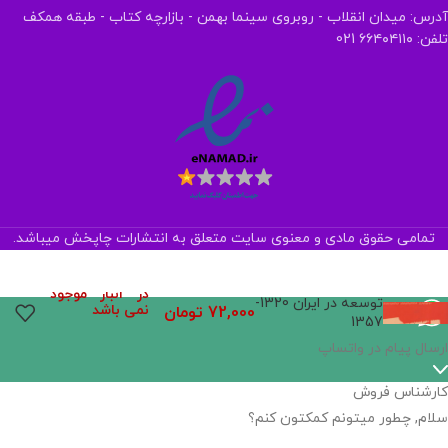
آدرس: میدان انقلاب - روبروی سینما بهمن - بازارچه کتاب - طبقه همکف
تلفن: ۶۶۴۰۴۱۱۰ 021
تمامی حقوق مادی و معنوی سایت متعلق به انتشارات چاپخش میباشد.
در انبار موجود
توسعه در ایران 1320-
نمی باشد
72,000
تومان
1357
ارسال پیام در واتساپ
کارشناس فروش
سلام, چطور میتونم کمکتون کنم؟