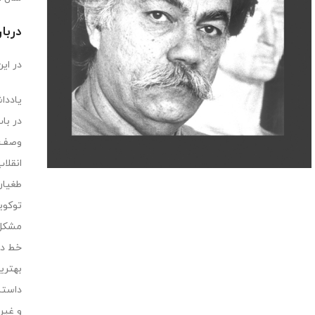
دربا
در اين
یاددا
در با
وصف‌ه
انقلاب
طغیان
توکویل
مشکل 
خط در 
بهتری
داستان دا
و غیره