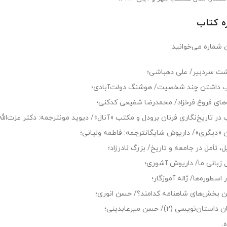
ره کتاب
 شماره مى‏‌خوانيد:
شت سردبیر/ علی دهباشی؛
ب داشتن چند شخصیت/ هوشنگ دولت‌آبادی؛
ای فروغ فرخزاد/ محمدرضا شفیعی کدکنی؛
 در تاریخ‌نگاری فرنان برودل و مکتب «آنال»/ دیوید مونترجمه: دکتر عزت‌الله 
 «دیگری»/ داریوش شایگانترجمه: فاطمه ولیانی؛
، تأمل در جامعه و تاریخ/ بزرگ نادرزاد؛
زبانی ما/ داریوش آشوری؛
اسطوره‌ها/ ژاله آموزگار؛
ن بخش‌های شاهنامه کدامند؟/ حسن انوری؛
ستان‌نویسی (2)/ حسن میرعابدینی؛
.