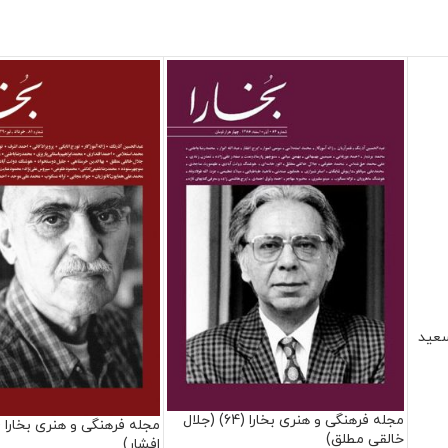
هنری بخارا (82) (سعید
مجله فرهنگی و هنری بخارا (64) (جلال
خالقی مطلق)
افشار)