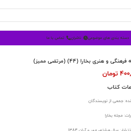
دسته بندی های موضوعی
ناشران
تماس با ما
رهنگی و هنری بخارا (44) (مرتضی ممیز)
400
تومان
عات کتاب
ده: جمعی از نویسندگان
ات: مجله بخارا
تشار: سال هشتم، مهر و آبان 1384