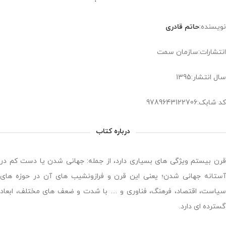
نویسنده:
ح‍ات‍م‌ ق‍ادری‌
انتشارات:سازمان سمت
سال انتشار:1395
کد شابک:9789643122706
درباره کتاب
قرن بیستم ویژگی های بسیاری دارد، از جمله: جهانی شدن یا دست کم در
آستانه جهانی شدن؛ یعنی این قرن و فرازونشیب های آن در حوزه های
سیاست، اقتصاد، فرهنگ، فناوری و … با شدت و ضعف های مختلف، ابعاد
گسترده ای دارد.