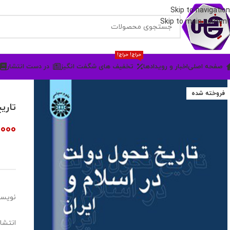
Skip to navigation
Skip to main content
حراج! حراج!
صفحه اصلی
اخبار و رویدادها
تخفیف های شگفت انگیز
در دست انتشار
فروخته شده
تاری
000
نویسند
انتشا