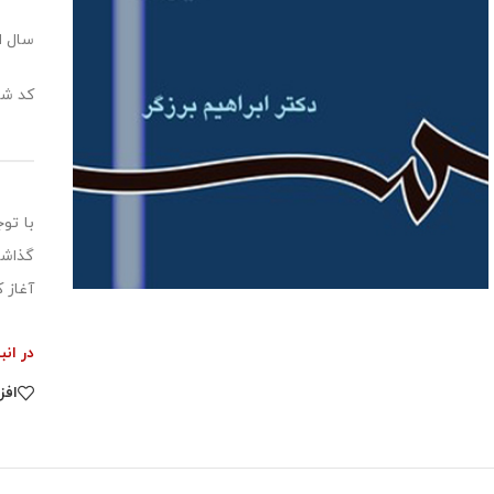
سال انت
کد شابک:9057
گذاشت
آغاز 
در انب
افز