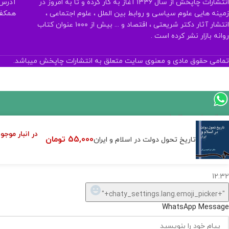
انتشارات چاپخش از سال ۱۳۳۶ آغاز به کار کرده و تا به امروز در
آدرس:
زمینه هایی علوم سیاسی و روابط بین الملل ، علوم اجتماعی ،
همکف تلفن:
انتشار آثار دکتر شریعتی ، اقتصاد و ... بیش از ۱۰۰۰ عنوان کتاب
روانه بازار نشر کرده است .
تمامی حقوق مادی و معنوی سایت متعلق به انتشارات چاپخش میباشد.
اگر
موجود
در انبار موجو
55,000
تومان
تاریخ تحول دولت در اسلام و ایران
نیست,
شاید
بتونیم
تهیه
کنیم!
Hide
chaty