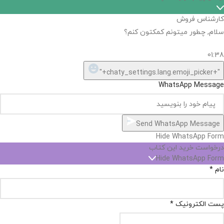
اگر
موجود
نیست,
شاید
بتونیم
تهیه
کنیم!
Hide
chaty
ارسال پیام در واتساپ
کارشناس فروش
Open
سلام, چطور میتونم کمکتون کنم؟
chaty
chaty
buttons
01:38
1
"+chaty_settings.lang.emoji_picker+"